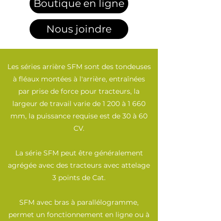
Boutique en ligne
Nous joindre
Les séries arrière SFM sont des tondeuses
à fléaux montées à l'arrière, entraînées
par prise de force pour tracteurs, la
largeur de travail varie de 1 200 à 1 660
mm, la puissance requise est de 30 à 60
CV.
La série SFM peut être généralement
agrégée avec des tracteurs avec attelage
3 points de Cat.
SFM avec bras à parallélogramme,
permet un fonctionnement en ligne ou à