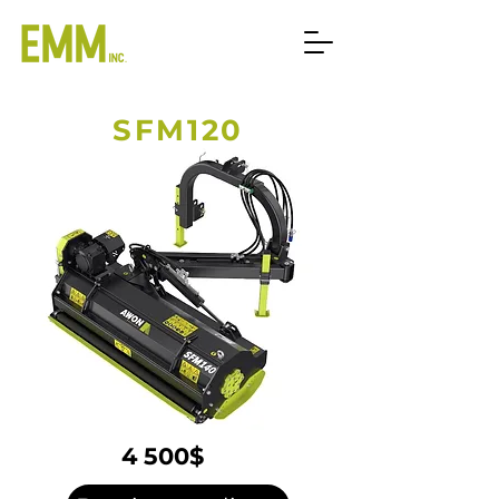
SFM120
4 500$